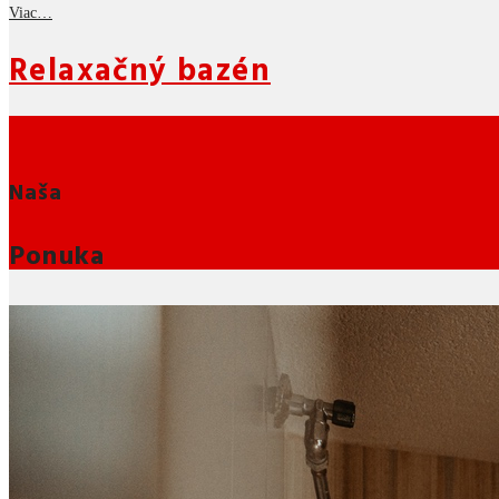
Viac…
Relaxačný bazén
Naša
Ponuka