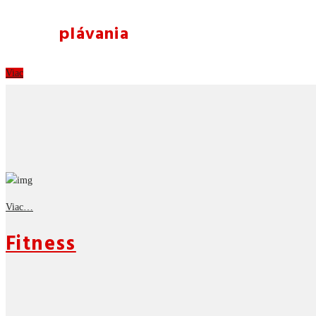
Kurzy
plávania
Viac
Viac…
Fitness