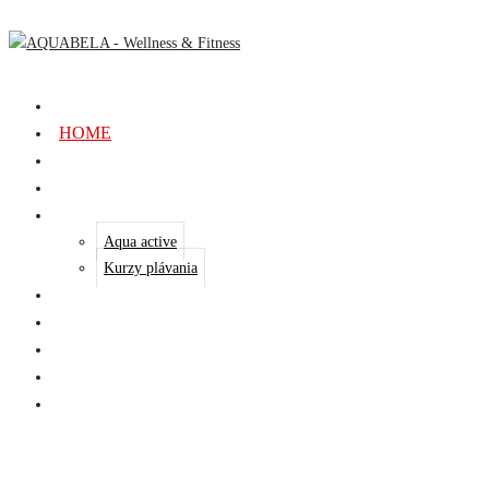
HOME
FITNESS
WELLNESS
RELAXAČNÝ BAZÉN
Aqua active
Kurzy plávania
SOLÁRIUM
CENNÍK
AKCIE
ZVEREJŇOVANIE
KONTAKT