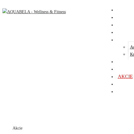
HOME
FITNE
WELLN
RELAX
Aq
Ku
SOLÁR
CENNÍ
AKCIE
ZVERE
KONT
Akcie
Home
Akcie