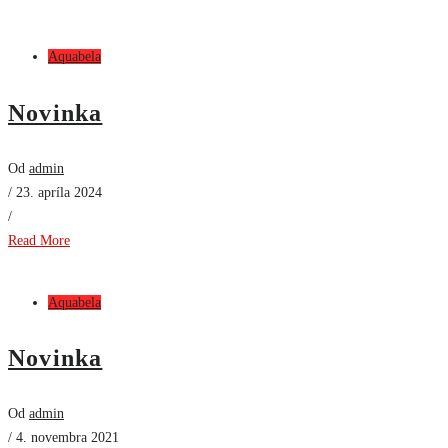
Aquabela
Novinka
Od
admin
/ 23. apríla 2024
/
Read More
Aquabela
Novinka
Od
admin
/ 4. novembra 2021