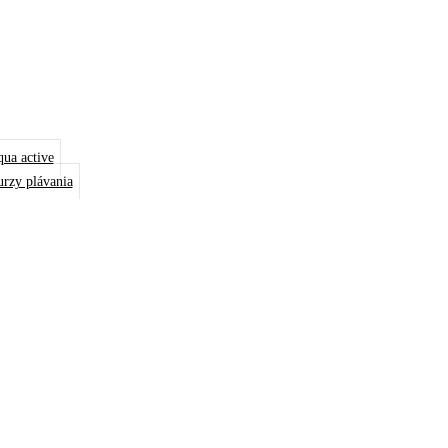
SS
ESS
AČNÝ BAZÉN
ua active
rzy plávania
IUM
K
JŇOVANIE
AKT